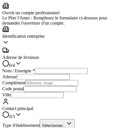
Ouvrir un compte professionnel
Le Père l'Amer
- Remplissez le formulaire ci-dessous pour
demander l'ouverture d'un compte.
Identification entreprise
Adresse de livraison
0
/
4
Nom / Enseigne *
Adresse
Complément
Code postal
Ville
Contact principal
0
/
3
Type d'établissement
Sélectionner...